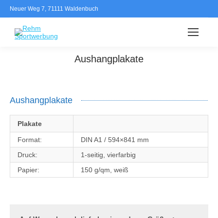
Neuer Weg 7, 71111 Waldenbuch
Search:
Aushangplakate
Aushangplakate
Plakate
Format:
DIN A1 / 594×841 mm
Druck:
1-seitig, vierfarbig
Papier:
150 g/qm, weiß